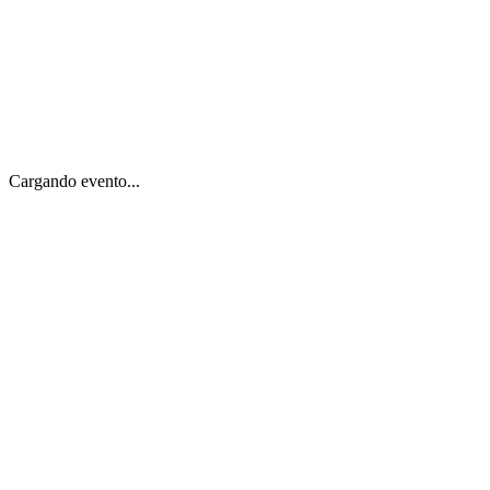
Cargando evento...
Inicio
Explorar Eventos
Para Empresas
Herramientas Gratis