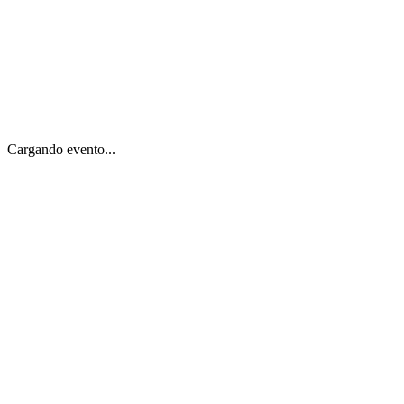
Cargando evento...
Inicio
Explorar Eventos
Para Empresas
Herramientas Gratis